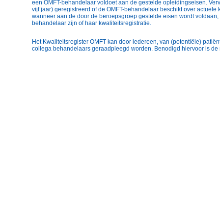
een OMFT-behandelaar voldoet aan de gestelde opleidingseisen. Vervo
vijf jaar) geregistreerd of de OMFT-behandelaar beschikt over actuele 
wanneer aan de door de beroepsgroep gestelde eisen wordt voldaan, 
behandelaar zijn of haar kwaliteitsregistratie.
Het Kwaliteitsregister OMFT kan door iedereen, van (potentiële) patiën
collega behandelaars geraadpleegd worden. Benodigd hiervoor is de