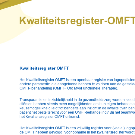
Kwaliteitsregister OMFT
Het Kwaliteitsregister OMFT is een openbaar register van logopedisten
andere paramedici die aangetoond hebben te voldoen aan de gestelde k
OMFT- behandeling
(OMFT= Oro MyoFunctionele Therapie).
Transparantie en inzichtelijkheid in de gezondheidszorg worden steeds
cliënten hebben steeds meer mogelijkheden om hun eigen behandelaa
keuzemogelijkheid leidt tot behoefte aan inzicht in de kwaliteit van be
patiënt het beste terecht voor een OMFT-behandeling? Bij het beantw
het Kwaliteitsregister OMFT uitkomst.
Het Kwaliteitsregister OMFT is een vrijwillig register voor (veelal) logo
de OMFT hebben gevolgd. Voor opname in het kwaliteitsregister wordt 