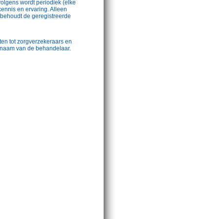
lgens wordt periodiek (elke
kennis en ervaring. Alleen
behoudt de geregistreerde
ten tot zorgverzekeraars en
 naam van de behandelaar.