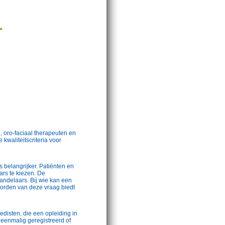
, oro-faciaal therapeuten en
waliteitscriteria voor
 belangrijker. Patiënten en
rs te kiezen. De
handelaars. Bij wie kan een
oorden van deze vraag biedt
pedisten, die een opleiding in
eenmalig geregistreerd of